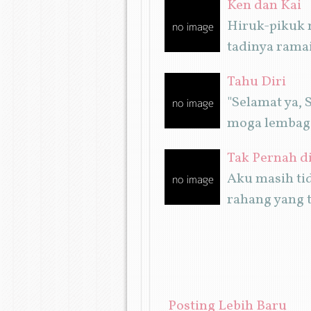
Ken dan Kai
Hiruk-pikuk 
tadinya ramai
Tahu Diri
"Selamat ya, 
moga lembaga 
Tak Pernah d
Aku masih ti
rahang yang 
Posting Lebih Baru