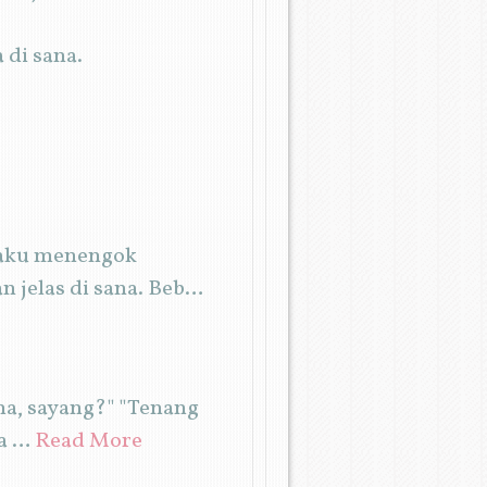
 di sana.
 aku menengok
 jelas di sana. Beb…
na, sayang?" "Tenang
ta …
Read More