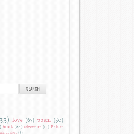
33)
love
(67)
poem
(50)
)
book
(24)
adventure
(14)
Belajar
aleidoskop
(8)