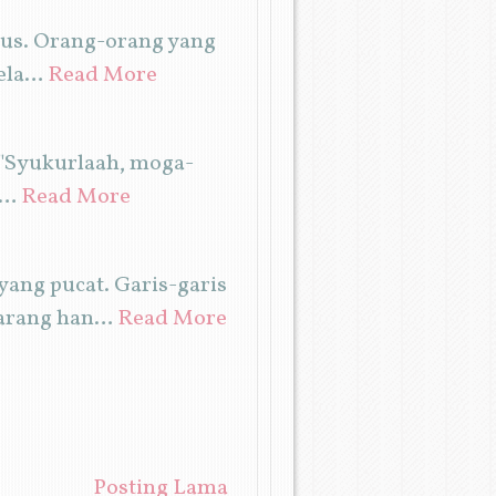
ius. Orang-orang yang
lela…
Read More
." "Syukurlaah, moga-
l…
Read More
ang pucat. Garis-garis
karang han…
Read More
Posting Lama