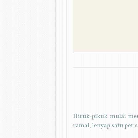
MENU
SKIP TO CONTENT
Hiruk-pikuk mulai men
ramai, lenyap satu per 