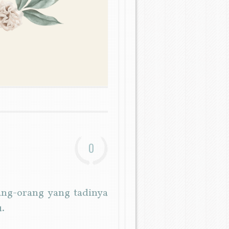
0
ang-orang yang tadinya
.