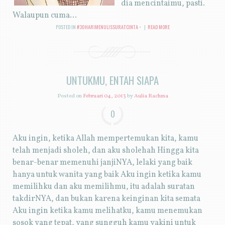
dia mencintaimu, pasti.
Walaupun cuma...
POSTED IN
#30HARIMENULISSURATCINTA
|
READ MORE
UNTUKMU, ENTAH SIAPA
Posted on
Februari 04, 2013
by
Aulia Rachma
0
Aku ingin, ketika Allah mempertemukan kita, kamu
telah menjadi sholeh, dan aku sholehah Hingga kita
benar-benar memenuhi janjiNYA, lelaki yang baik
hanya untuk wanita yang baik Aku ingin ketika kamu
memilihku dan aku memilihmu, itu adalah suratan
takdirNYA, dan bukan karena keinginan kita semata
Aku ingin ketika kamu melihatku, kamu menemukan
sosok yang tepat, yang sungguh kamu yakini untuk