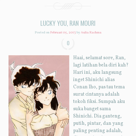
LUCKY YOU, RAN MOURI
Posted on
Februari 05, 2013
by
Aulia Rachma
0
Haai, selamat sore, Ran,
lagi latihan bela diri kah?
Hari ini, aku langsung
inget Shinichi alias
Conan lho, pas tau tema
surat cintanya adalah
tokoh fiksi. Sumpah aku
suka banget sama
Shinichi. Dia ganteng,
putih, pintar, dan yang
paling penting adalah,