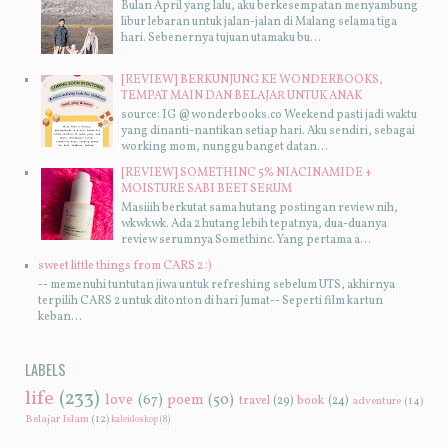
Bulan April yang lalu, aku berkesempatan menyambung
libur lebaran untuk jalan-jalan di Malang selama tiga
hari. Sebenernya tujuan utamaku bu...
[REVIEW] BERKUNJUNG KE WONDERBOOKS,
TEMPAT MAIN DAN BELAJAR UNTUK ANAK
source: IG @wonderbooks.co Weekend pasti jadi waktu
yang dinanti-nantikan setiap hari. Aku sendiri, sebagai
working mom, nunggu banget datan...
[REVIEW] SOMETHINC 5% NIACINAMIDE +
MOISTURE SABI BEET SERUM
Masiiih berkutat sama hutang postingan review nih,
wkwkwk. Ada 2 hutang lebih tepatnya, dua-duanya
review serumnya Somethinc. Yang pertama a...
sweet little things from CARS 2 :)
-- memenuhi tuntutan jiwa untuk refreshing sebelum UTS, akhirnya
terpilih CARS 2 untuk ditonton di hari Jumat-- Seperti film kartun
keban...
LABELS
life
(233)
love
(67)
poem
(50)
travel
(29)
book
(24)
adventure
(14)
Belajar Islam
(12)
kaleidoskop
(8)