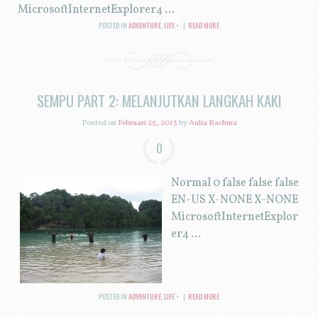
MicrosoftInternetExplorer4 ...
POSTED IN
ADVENTURE
,
LIFE
|
READ MORE
SEMPU PART 2: MELANJUTKAN LANGKAH KAKI
Posted on
Februari 25, 2013
by
Aulia Rachma
0
Normal 0 false false false
EN-US X-NONE X-NONE
MicrosoftInternetExplor
er4 ...
POSTED IN
ADVENTURE
,
LIFE
|
READ MORE