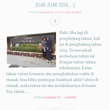
JEJAK-JEJAK 2014... :)
Posted on
Januari 01, 2015
by
Aulia Rachma
0
Haiii, tiba lagi di
penghujung tahun, kali
ini di penghujung tahun
2014. Terasa sekali
perbedaan tahun ini
dengan tahun-tahun
sebelumnya. Kalau
tahun-tahun kemarin aku menghabiskan waktu di
rumah, bisa bikin postingan flashback akhir tahun di
rumah, maka tahun ini aku melakukannya di kosan.
Yes, tahun...
POSTED IN
KALEIDOSKOP
,
LIFE
|
READ MORE