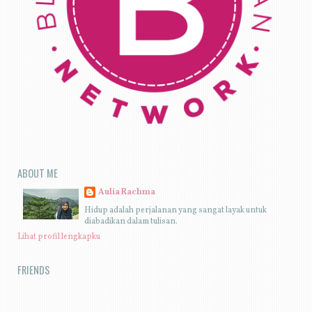
ABOUT ME
Aulia Rachma
Hidup adalah perjalanan yang sangat layak untuk
diabadikan dalam tulisan.
Lihat profil lengkapku
FRIENDS