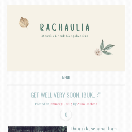
MENU
SKIP TO CONTENT
GET WELL VERY SOON, IBUK.. :""
Posted on
Januari 31, 2015
by
Aulia Rachma
0
Ibuuukk, selamat hari