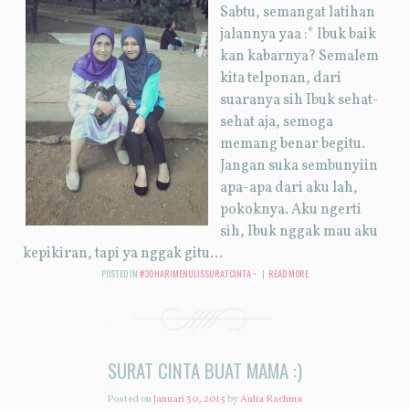
Sabtu, semangat latihan
jalannya yaa :* Ibuk baik
kan kabarnya? Semalem
kita telponan, dari
suaranya sih Ibuk sehat-
sehat aja, semoga
memang benar begitu.
Jangan suka sembunyiin
apa-apa dari aku lah,
pokoknya. Aku ngerti
sih, Ibuk nggak mau aku
kepikiran, tapi ya nggak gitu...
POSTED IN
#30HARIMENULISSURATCINTA
|
READ MORE
SURAT CINTA BUAT MAMA :)
Posted on
Januari 30, 2015
by
Aulia Rachma