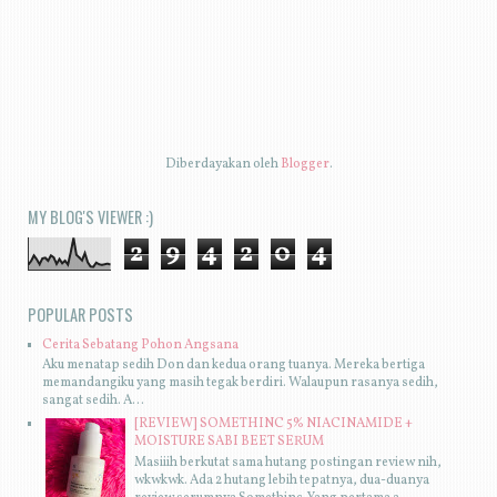
Diberdayakan oleh
Blogger
.
MY BLOG'S VIEWER :)
2
9
4
2
0
4
POPULAR POSTS
Cerita Sebatang Pohon Angsana
Aku menatap sedih Don dan kedua orang tuanya. Mereka bertiga
memandangiku yang masih tegak berdiri. Walaupun rasanya sedih,
sangat sedih. A...
[REVIEW] SOMETHINC 5% NIACINAMIDE +
MOISTURE SABI BEET SERUM
Masiiih berkutat sama hutang postingan review nih,
wkwkwk. Ada 2 hutang lebih tepatnya, dua-duanya