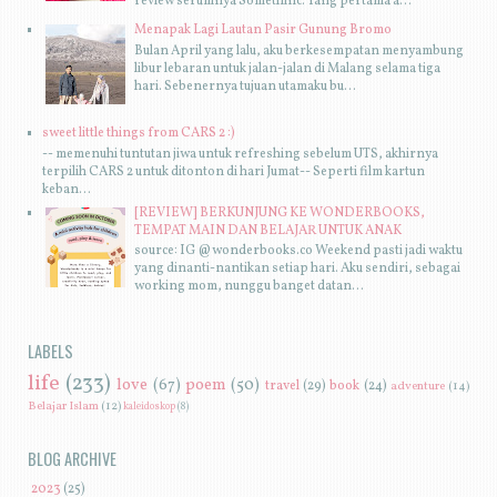
review serumnya Somethinc. Yang pertama a...
Menapak Lagi Lautan Pasir Gunung Bromo
Bulan April yang lalu, aku berkesempatan menyambung
libur lebaran untuk jalan-jalan di Malang selama tiga
hari. Sebenernya tujuan utamaku bu...
sweet little things from CARS 2 :)
-- memenuhi tuntutan jiwa untuk refreshing sebelum UTS, akhirnya
terpilih CARS 2 untuk ditonton di hari Jumat-- Seperti film kartun
keban...
[REVIEW] BERKUNJUNG KE WONDERBOOKS,
TEMPAT MAIN DAN BELAJAR UNTUK ANAK
source: IG @wonderbooks.co Weekend pasti jadi waktu
yang dinanti-nantikan setiap hari. Aku sendiri, sebagai
working mom, nunggu banget datan...
LABELS
life
(233)
love
(67)
poem
(50)
travel
(29)
book
(24)
adventure
(14)
Belajar Islam
(12)
kaleidoskop
(8)
BLOG ARCHIVE
►
2023
(25)