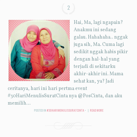
2
Hai, Ma, lagi ngapain?
Anakmu ini sedang
galau. Hahahaha.. nggak
juga sih, Ma. Cuma lagi
sedikit nggak habis pikir
dengan hal-hal yang
terjadi di sekitarku
akhir-akhir ini. Mama
sehat kan, ya? Jadi
ceritanya, hari ini hari pertma event
#30HariMenulisSuratCinta nya @PosCinta, dan aku
memilih...
POSTED IN
#30HARIMENULISSURATCINTA
|
READ MORE