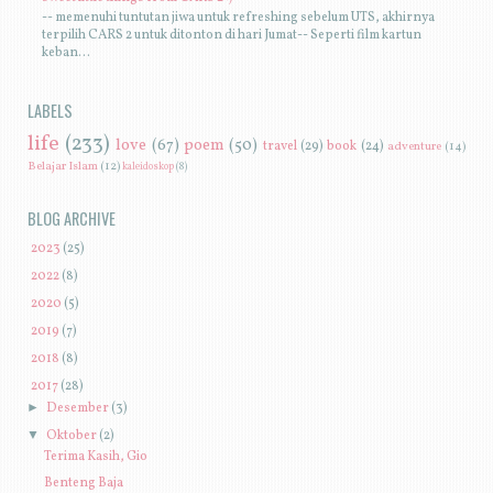
-- memenuhi tuntutan jiwa untuk refreshing sebelum UTS, akhirnya
terpilih CARS 2 untuk ditonton di hari Jumat-- Seperti film kartun
keban...
LABELS
life
(233)
love
(67)
poem
(50)
travel
(29)
book
(24)
adventure
(14)
Belajar Islam
(12)
kaleidoskop
(8)
BLOG ARCHIVE
►
2023
(25)
►
2022
(8)
►
2020
(5)
►
2019
(7)
►
2018
(8)
▼
2017
(28)
►
Desember
(3)
▼
Oktober
(2)
Terima Kasih, Gio
Benteng Baja