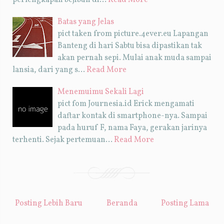
Batas yang Jelas
pict taken from picture.4ever.eu Lapangan
Banteng di hari Sabtu bisa dipastikan tak
akan pernah sepi. Mulai anak muda sampai
lansia, dari yang s…
Read More
Menemuimu Sekali Lagi
pict fom Journesia.id Erick mengamati
daftar kontak di smartphone-nya. Sampai
pada huruf F, nama Faya, gerakan jarinya
terhenti. Sejak pertemuan…
Read More
Posting Lebih Baru
Beranda
Posting Lama