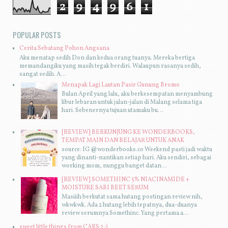
2
9
4
9
6
1
POPULAR POSTS
Cerita Sebatang Pohon Angsana
Aku menatap sedih Don dan kedua orang tuanya. Mereka bertiga
memandangiku yang masih tegak berdiri. Walaupun rasanya sedih,
sangat sedih. A...
Menapak Lagi Lautan Pasir Gunung Bromo
Bulan April yang lalu, aku berkesempatan menyambung
libur lebaran untuk jalan-jalan di Malang selama tiga
hari. Sebenernya tujuan utamaku bu...
[REVIEW] BERKUNJUNG KE WONDERBOOKS,
TEMPAT MAIN DAN BELAJAR UNTUK ANAK
source: IG @wonderbooks.co Weekend pasti jadi waktu
yang dinanti-nantikan setiap hari. Aku sendiri, sebagai
working mom, nunggu banget datan...
[REVIEW] SOMETHINC 5% NIACINAMIDE +
MOISTURE SABI BEET SERUM
Masiiih berkutat sama hutang postingan review nih,
wkwkwk. Ada 2 hutang lebih tepatnya, dua-duanya
review serumnya Somethinc. Yang pertama a...
sweet little things from CARS 2 :)