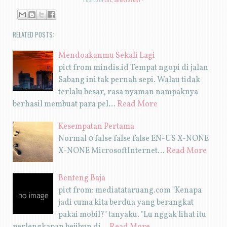
RELATED POSTS:
Mendoakanmu Sekali Lagi
pict from mindis.id Tempat ngopi di jalan
Sabang ini tak pernah sepi. Walau tidak
terlalu besar, rasa nyaman nampaknya
berhasil membuat para pel…
Read More
Kesempatan Pertama
Normal 0 false false false EN-US X-NONE
X-NONE MicrosoftInternet…
Read More
Benteng Baja
pict from: mediatataruang.com "Kenapa
jadi cuma kita berdua yang berangkat
pakai mobil?" tanyaku. "Lu nggak lihat itu
perlengkapan bejibun di…
Read More