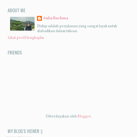
ABOUT ME
Aulia Rachma
Hidup adalah perjalanan yang sangat layak untuk
diabadikan dalam tulisan.
Lihat profil lengkapku
FRIENDS
Diberdayakan oleh
Blogger
.
MY BLOG'S VIEWER :)