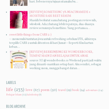
hari. Sebenernya tujuan utamaku bu...
[REVIEW] SOMETHINC 5% NIACINAMIDE +
MOISTURE SABI BEET SERUM
Masiiih berkutat sama hutang postingan review nih,
wkwkwk. Ada 2 hutang lebih tepatnya, dua-duanya
review serumnya Somethinc. Yang pertama a...
sweet little things from CARS 2 :)
-- memenuhi tuntutan jiwa untuk refreshing sebelum UTS, akhirnya
terpilih CARS 2 untuk ditonton di hari Jumat-- Seperti film kartun
keban...
[REVIEW] BERKUNJUNG KE WONDERBOOKS,
TEMPAT MAIN DAN BELAJAR UNTUK ANAK
source: IG @wonderbooks.co Weekend pasti jadi waktu
yang dinanti-nantikan setiap hari. Aku sendiri, sebagai
working mom, nunggu banget datan...
LABELS
life
(233)
love
(67)
poem
(50)
travel
(29)
book
(24)
adventure
(14)
Belajar Islam
(12)
kaleidoskop
(8)
BLOG ARCHIVE