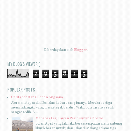
Diberdayakan oleh
Blogger
.
MY BLOG'S VIEWER :)
2
9
5
8
1
5
POPULAR POSTS
Cerita Sebatang Pohon Angsana
Aku menatap sedih Don dan kedua orang tuanya. Mereka bertiga
memandangiku yang masih tegak berdiri. Walaupun rasanya sedih,
sangat sedih. A...
Menapak Lagi Lautan Pasir Gunung Bromo
Bulan April yang lalu, aku berkesempatan menyambung
libur lebaran untuk jalan-jalan di Malang selama tiga