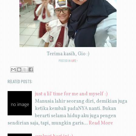
Terima kasih, Gio :)
POSTED IN
LIFE
RELATED POSTS:
just a lil' time for me and myself :)
Manusia lahir seorang diri, demikian juga
ketika kembali padaNYA nanti. Bukan
berarti selama hidup aku juga pengen
sendirian saja, tapi, mungkin garis…
Read More