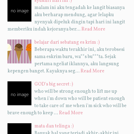
syukuri hari ini :)
malam ini aku tengadah ke langit biasanya
aku berharap mendung, agar lelapku
nyenyak dipeluk dingin tapi hari ini langit
memberiku indah kejoranya ber…
Read More
belajar dari sebatang es krim :)
Beberapa waktu terakhir ini, aku terobsesi
sama eskrim baru, wa**s bu***ta. Sejak
pertama ngeliat iklannya, aku langsung
kepengen banget. Kayaknya seg…
Read More
GOD's big secret :)
who will be strong enough to lift me up
when i'm down who will be patient enough
to take care of me when i'm sick who will be
brave enough to keep …
Read More
mata dan telinga :)
Banyak hal yang terjadi akhir-akhir ini.