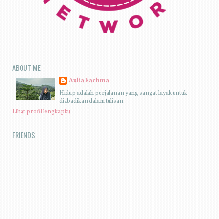
ABOUT ME
Aulia Rachma
Hidup adalah perjalanan yang sangat layak untuk
diabadikan dalam tulisan.
Lihat profil lengkapku
FRIENDS