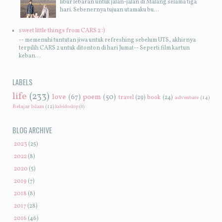
libur lebaran untuk jalan-jalan di Malang selama tiga
hari. Sebenernya tujuan utamaku bu...
sweet little things from CARS 2 :)
-- memenuhi tuntutan jiwa untuk refreshing sebelum UTS, akhirnya
terpilih CARS 2 untuk ditonton di hari Jumat-- Seperti film kartun
keban...
LABELS
life
(233)
love
(67)
poem
(50)
travel
(29)
book
(24)
adventure
(14)
Belajar Islam
(12)
kaleidoskop
(8)
BLOG ARCHIVE
►
2023
(25)
►
2022
(8)
►
2020
(5)
►
2019
(7)
►
2018
(8)
►
2017
(28)
▼
2016
(46)