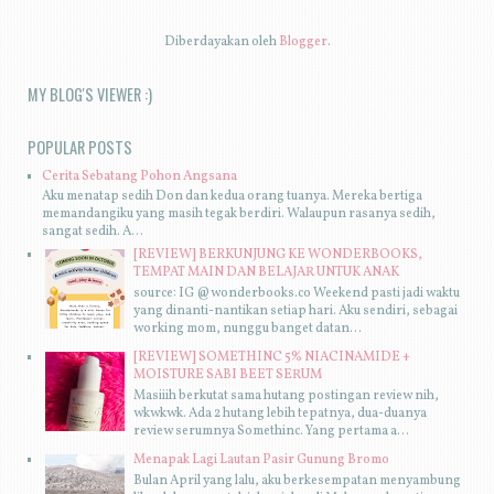
Diberdayakan oleh
Blogger
.
MY BLOG'S VIEWER :)
POPULAR POSTS
Cerita Sebatang Pohon Angsana
Aku menatap sedih Don dan kedua orang tuanya. Mereka bertiga
memandangiku yang masih tegak berdiri. Walaupun rasanya sedih,
sangat sedih. A...
[REVIEW] BERKUNJUNG KE WONDERBOOKS,
TEMPAT MAIN DAN BELAJAR UNTUK ANAK
source: IG @wonderbooks.co Weekend pasti jadi waktu
yang dinanti-nantikan setiap hari. Aku sendiri, sebagai
working mom, nunggu banget datan...
[REVIEW] SOMETHINC 5% NIACINAMIDE +
MOISTURE SABI BEET SERUM
Masiiih berkutat sama hutang postingan review nih,
wkwkwk. Ada 2 hutang lebih tepatnya, dua-duanya
review serumnya Somethinc. Yang pertama a...
Menapak Lagi Lautan Pasir Gunung Bromo
Bulan April yang lalu, aku berkesempatan menyambung