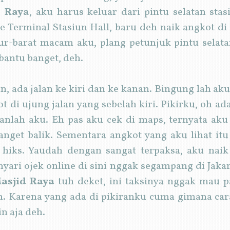
d Raya
, aku harus keluar dari pintu selatan sta
e Terminal Stasiun Hall, baru deh naik angkot di
ur-barat macam aku, plang petunjuk pintu selat
bantu banget, deh.
an, ada jalan ke kiri dan ke kanan. Bingung lah ak
ot di ujung jalan yang sebelah kiri. Pikirku, oh ad
lanlah aku. Eh pas aku cek di maps, ternyata aku
nget balik. Sementara angkot yang aku lihat it
, hiks. Yaudah dengan sangat terpaksa, aku naik
ari ojek online di sini nggak segampang di Jakart
asjid Raya
tuh deket, ini taksinya nggak mau p
Karena yang ada di pikiranku cuma gimana car
in aja deh.