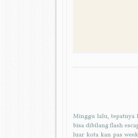
MENU
SKIP TO CONTENT
Minggu lalu, tepatnya 
bisa dibilang flash esc
luar kota kan pas wee