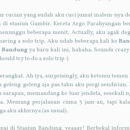
mur cucian yang sudah aku cuci jumat malem-nya de
 di stasiun Gambir. Kereta Argo Parahyangan be
enunggu beberapa menit. Actually, aku agak deg
having a solo trip. Aku udah beberapa kali ke
Ban
i
Bandung
ya baru kali ini, hahaha. Sounds crazy
hould try to do a solo trip :)
berangkat. Ah iya, surprisingly, aku ketemu temen
 geleng-geleng aja pas tahu aku pergi sendirian
in sarapan, memandang ke luar jendela, sesekali
nya. Memang perjalanan cuma 3 jam-an, tapi ka
uga aku akhirnya (as usual).
pai di Stasiun Bandung, yeaaay! Berbekal informa