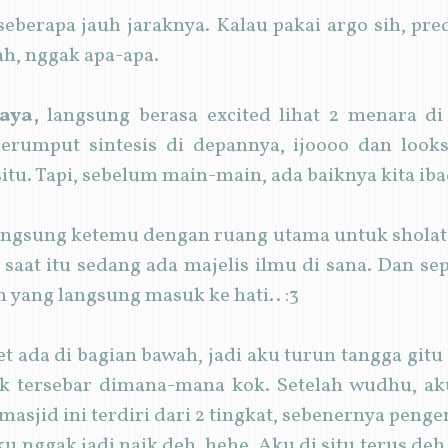
eberapa jauh jaraknya. Kalau pakai argo sih, pre
h, nggak apa-apa.
aya,
langsung berasa excited lihat 2 menara di 
erumput sintesis di depannya, ijoooo dan loo
tu. Tapi, sebelum main-main, ada baiknya kita iba
ngsung ketemu dengan ruang utama untuk sholat, t
 saat itu sedang ada majelis ilmu di sana. Dan s
 yang langsung masuk ke hati.. :3
 ada di bagian bawah, jadi aku turun tangga gitu 
uk tersebar dimana-mana kok. Setelah wudhu, 
asjid ini terdiri dari 2 tingkat, sebenernya penge
ku nggak jadi naik deh, hehe. Aku di situ terus 