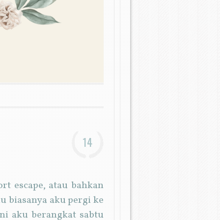
14
ort escape, atau bahkan
au biasanya aku pergi ke
ni aku berangkat sabtu