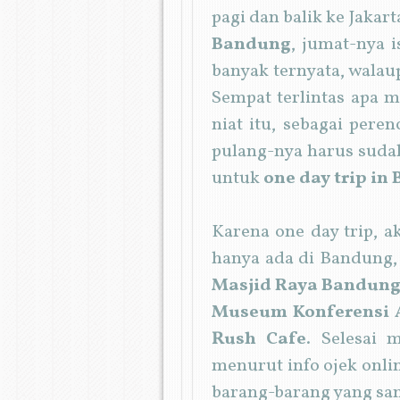
pagi dan balik ke Jakar
Bandung
, jumat-nya i
banyak ternyata, walau
Sempat terlintas apa m
niat itu, sebagai peren
pulang-nya harus sudah
untuk
one day trip in
Karena one day trip, 
hanya ada di Bandung, 
Masjid Raya Bandun
Museum Konferensi A
Rush Cafe
. Selesai 
menurut info ojek onl
barang-barang yang sam