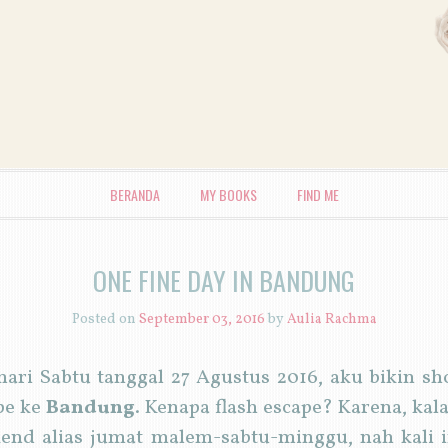
BERANDA
MY BOOKS
FIND ME
ONE FINE DAY IN BANDUNG
Posted on
September 03, 2016
by
Aulia Rachma
hari Sabtu tanggal 27 Agustus 2016, aku bikin sh
ape ke
Bandung
. Kenapa flash escape? Karena, kal
kend alias jumat malem-sabtu-minggu, nah kali i