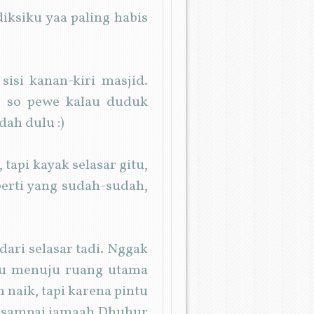
diksiku yaa paling habis
sisi kanan-kiri masjid.
ks so pewe kalau duduk
dah dulu :)
api kayak selasar gitu,
eperti yang sudah-sudah,
dari selasar tadi. Nggak
aku menuju ruang utama
n naik, tapi karena pintu
deh sampai jamaah Dhuhur