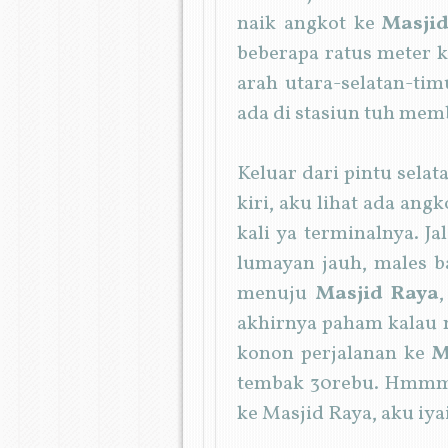
naik angkot ke
Masji
beberapa ratus meter k
arah utara-selatan-tim
ada di stasiun tuh mem
Keluar dari pintu selat
kiri, aku lihat ada angk
kali ya terminalnya. Ja
lumayan jauh, males ba
menuju
Masjid Raya
akhirnya paham kalau ny
konon perjalanan ke
M
tembak 30rebu. Hmmm. 
ke Masjid Raya, aku iya