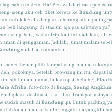
ta lagi sabtu malem. Ha! Berawal dari rasa penas
seng-iseng aku cek tiket kereta ke
Bandung
untu
pun untuk kereta dengan keberangkatan paling pag
au beli langsung di stasiun aja pas sabtunya ya?
cana yang baik, walau trip kali ini dadakan, at l
 aman di genggaman. Jadilah, jumat malam sebel
 Bandung
sudah aku amankan.
aku bener-bener pilih tempat yang mau aku kunju
deh, pokoknya. Setelah browsing ini itu, dapat la
g
(ini sih tujuan utama, bukan opsi, hehehe),
Float
sia Afrika
, foto-foto di
Braga
,
Saung Angklun
menetapkan destinasi, cari tau transportasinya
ine sudah masuk di
Bandung
:p). Untuk packing, y
a lah kalau mau ke kantor, nggak ada yang khusu