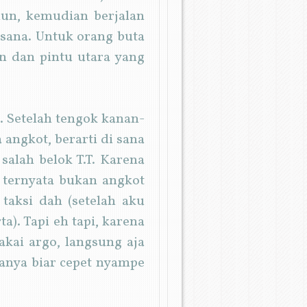
siun, kemudian berjalan
 sana. Untuk orang buta
an dan pintu utara yang
u. Setelah tengok kanan-
a angkot, berarti di sana
 salah belok T.T. Karena
u ternyata bukan angkot
 taksi dah (setelah aku
a). Tapi eh tapi, karena
akai argo, langsung aja
anya biar cepet nyampe