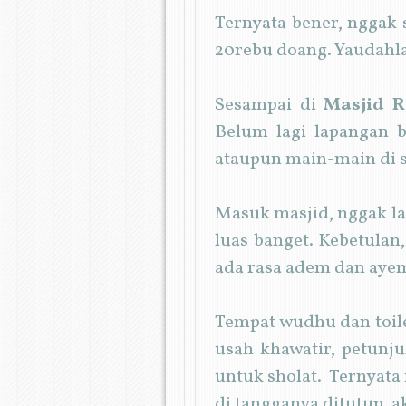
Ternyata bener, nggak s
20rebu doang. Yaudahla
Sesampai di
Masjid R
Belum lagi lapangan b
ataupun main-main di si
Masuk masjid, nggak la
luas banget. Kebetulan,
ada rasa adem dan ayem
Tempat wudhu dan toilet
usah khawatir, petunj
untuk sholat. Ternyata m
di tangganya ditutup, a