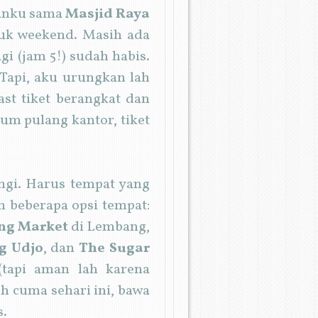
aranku sama
Masjid Raya
k weekend. Masih ada
i (jam 5!) sudah habis.
 Tapi, aku urungkan lah
east tiket berangkat dan
um pulang kantor, tiket
ngi. Harus tempat yang
h beberapa opsi tempat:
ing Market
di Lembang,
g Udjo
, dan
The Sugar
 (tapi aman lah karena
ah cuma sehari ini, bawa
s.