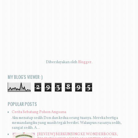
Diberdayakan oleh
Blogger
.
MY BLOG'S VIEWER :)
2
9
3
8
9
5
POPULAR POSTS
Cerita Sebatang Pohon Angsana
Aku menatap sedih Don dan kedua orang tuanya. Mereka bertiga
memandangiku yang masih tegak berdiri. Walaupun rasanya sedih,
sangat sedih. A...
[REVIEW] BERKUNJUNG KE WONDERBOOKS,