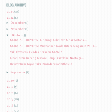
BLOG ARCHIVE
►
2023
(25)
▼
2022
(8)
►
Desember
(1)
►
November
(1)
▼
Oktober
(5)
SKINCARE REVIEW : Lindungi Kulit Dari Sinar Mataha...
SKINCARE REVIEW: Musnahkan Noda Hitam dengan SOMET...
Yuk, Investasi Cerdas Bersama SFAST!
Lihat Dunia Bareng Teman Hidup Traveloka: Nostalgi...
Review Buku Kiya : Buku-Buku dari Rabbitholeid
►
September
(1)
►
2020
(5)
►
2019
(7)
►
2018
(8)
►
2017
(28)
►
2016
(46)
►
2015
(63)