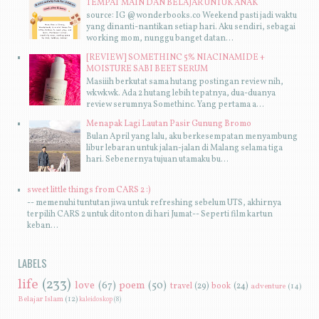
TEMPAT MAIN DAN BELAJAR UNTUK ANAK
source: IG @wonderbooks.co Weekend pasti jadi waktu
yang dinanti-nantikan setiap hari. Aku sendiri, sebagai
working mom, nunggu banget datan...
[REVIEW] SOMETHINC 5% NIACINAMIDE +
MOISTURE SABI BEET SERUM
Masiiih berkutat sama hutang postingan review nih,
wkwkwk. Ada 2 hutang lebih tepatnya, dua-duanya
review serumnya Somethinc. Yang pertama a...
Menapak Lagi Lautan Pasir Gunung Bromo
Bulan April yang lalu, aku berkesempatan menyambung
libur lebaran untuk jalan-jalan di Malang selama tiga
hari. Sebenernya tujuan utamaku bu...
sweet little things from CARS 2 :)
-- memenuhi tuntutan jiwa untuk refreshing sebelum UTS, akhirnya
terpilih CARS 2 untuk ditonton di hari Jumat-- Seperti film kartun
keban...
LABELS
life
(233)
love
(67)
poem
(50)
travel
(29)
book
(24)
adventure
(14)
Belajar Islam
(12)
kaleidoskop
(8)