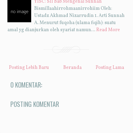
YISC: SII Bab Mengenal Sunnah
Bismillaahirrohmaanirrohiim Oleh:
Ustadz Akhmad Nizarrudin 1. Arti Sunnah
A. Menurut fuqoha (ulama fiqih): suatu
amal yg dianjurkan oleh syariat namun…
Read More
Posting Lebih Baru
Beranda
Posting Lama
0 KOMENTAR:
POSTING KOMENTAR