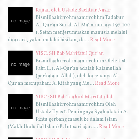
Kajian oleh Ustadz Bachtiar Nasir
Bismillaahirrohmaanirrohiim Tadabur
Al-Qur'an Surah Al-Mu'minun ayat 97-100
1. Setan menjerumuskan manusia melalui
dua cara, yakni melalui bisikan, da…
Read More
YISC: SII Bab Ma'rifatul Qur'an
Bismillaahirrohmaanirrohiim Oleh: Ust.
Fajri E. 1. Al-Qur'an adalah Kalamullah
(perkataan Allah), oleh karenanya Al-
Qur'an merupakan: A. Kitab yang Mu…
Read More
YISC : SII Bab Tauhiid Ma'rifatullah
Bismillaahirrohmaanirrohiim Oleh
Ustadz Ilyas 1. Pentingnya Syahadatain A.
Pintu gerbang masuk ke dalam Islam
(Makhdholu ilal Islam) B. Intisari ajara…
Read More