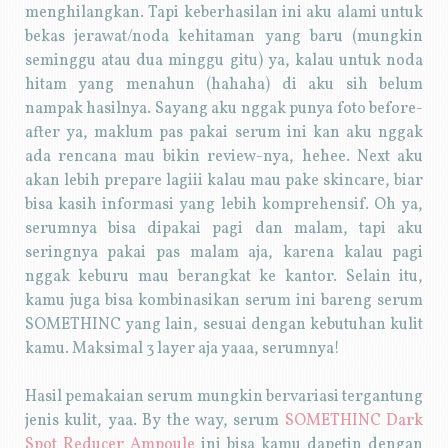
menghilangkan. Tapi keberhasilan ini aku alami untuk
bekas jerawat/noda kehitaman yang baru (mungkin
seminggu atau dua minggu gitu) ya, kalau untuk noda
hitam yang menahun (hahaha) di aku sih belum
nampak hasilnya. Sayang aku nggak punya foto before-
after ya, maklum pas pakai serum ini kan aku nggak
ada rencana mau bikin review-nya, hehee. Next aku
akan lebih prepare lagiii kalau mau pake skincare, biar
bisa kasih informasi yang lebih komprehensif. Oh ya,
serumnya bisa dipakai pagi dan malam, tapi aku
seringnya pakai pas malam aja, karena kalau pagi
nggak keburu mau berangkat ke kantor. Selain itu,
kamu juga bisa kombinasikan serum ini bareng serum
SOMETHINC yang lain, sesuai dengan kebutuhan kulit
kamu. Maksimal 3 layer aja yaaa, serumnya!
Hasil pemakaian serum mungkin bervariasi tergantung
jenis kulit, yaa. By the way, serum
SOMETHINC Dark
Spot Reducer Ampoule
ini bisa kamu dapetin dengan