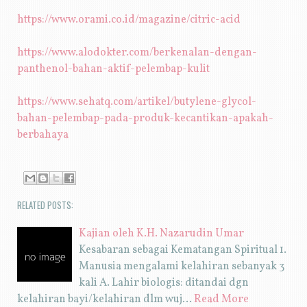
https://www.orami.co.id/magazine/citric-acid
https://www.alodokter.com/berkenalan-dengan-
panthenol-bahan-aktif-pelembap-kulit
https://www.sehatq.com/artikel/butylene-glycol-
bahan-pelembap-pada-produk-kecantikan-apakah-
berbahaya
RELATED POSTS:
Kajian oleh K.H. Nazarudin Umar
Kesabaran sebagai Kematangan Spiritual 1.
Manusia mengalami kelahiran sebanyak 3
kali A. Lahir biologis: ditandai dgn
kelahiran bayi/kelahiran dlm wuj…
Read More