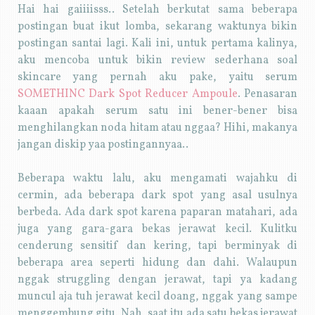
Hai hai gaiiiisss.. Setelah berkutat sama beberapa
postingan buat ikut lomba, sekarang waktunya bikin
postingan santai lagi. Kali ini, untuk pertama kalinya,
aku mencoba untuk bikin review sederhana soal
skincare yang pernah aku pake, yaitu serum
SOMETHINC Dark Spot Reducer Ampoule
. Penasaran
kaaan apakah serum satu ini bener-bener bisa
menghilangkan noda hitam atau nggaa? Hihi, makanya
jangan diskip yaa postingannyaa..
Beberapa waktu lalu, aku mengamati wajahku di
cermin, ada beberapa dark spot yang asal usulnya
berbeda. Ada dark spot karena paparan matahari, ada
juga yang gara-gara bekas jerawat kecil. Kulitku
cenderung sensitif dan kering, tapi berminyak di
beberapa area seperti hidung dan dahi. Walaupun
nggak struggling dengan jerawat, tapi ya kadang
muncul aja tuh jerawat kecil doang, nggak yang sampe
menggembung gitu. Nah, saat itu ada satu bekas jerawat