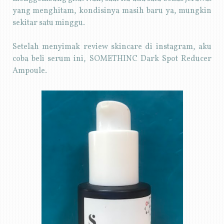
yang menghitam, kondisinya masih baru ya, mungkin
sekitar satu minggu.
Setelah menyimak review skincare di instagram, aku
coba beli serum ini, SOMETHINC Dark Spot Reducer
Ampoule.