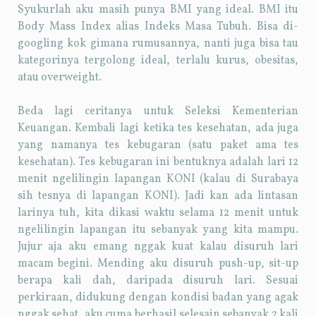
Syukurlah aku masih punya BMI yang ideal. BMI itu
Body Mass Index alias Indeks Masa Tubuh. Bisa di-
googling kok gimana rumusannya, nanti juga bisa tau
kategorinya tergolong ideal, terlalu kurus, obesitas,
atau overweight.
Beda lagi ceritanya untuk Seleksi Kementerian
Keuangan. Kembali lagi ketika tes kesehatan, ada juga
yang namanya tes kebugaran (satu paket ama tes
kesehatan). Tes kebugaran ini bentuknya adalah lari 12
menit ngelilingin lapangan KONI (kalau di Surabaya
sih tesnya di lapangan KONI). Jadi kan ada lintasan
larinya tuh, kita dikasi waktu selama 12 menit untuk
ngelilingin lapangan itu sebanyak yang kita mampu.
Jujur aja aku emang nggak kuat kalau disuruh lari
macam begini. Mending aku disuruh push-up, sit-up
berapa kali dah, daripada disuruh lari. Sesuai
perkiraan, didukung dengan kondisi badan yang agak
nggak sehat, aku cuma berhasil selesain sebanyak 2 kali