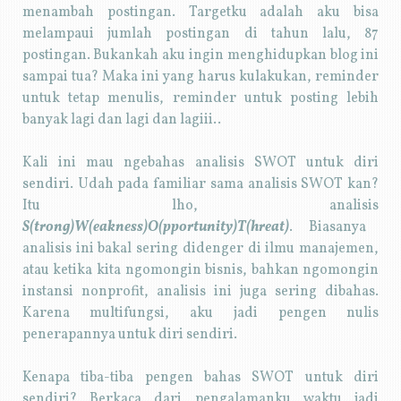
menambah postingan. Targetku adalah aku bisa
melampaui jumlah postingan di tahun lalu, 87
postingan. Bukankah aku ingin menghidupkan blog ini
sampai tua? Maka ini yang harus kulakukan, reminder
untuk tetap menulis, reminder untuk posting lebih
banyak lagi dan lagi dan lagiii..
Kali ini mau ngebahas analisis SWOT untuk diri
sendiri. Udah pada familiar sama analisis SWOT kan?
Itu lho, analisis
S(trong)W(eakness)O(pportunity)T(hreat)
. Biasanya
analisis ini bakal sering didenger di ilmu manajemen,
atau ketika kita ngomongin bisnis, bahkan ngomongin
instansi nonprofit, analisis ini juga sering dibahas.
Karena multifungsi, aku jadi pengen nulis
penerapannya untuk diri sendiri.
Kenapa tiba-tiba pengen bahas SWOT untuk diri
sendiri? Berkaca dari pengalamanku waktu jadi