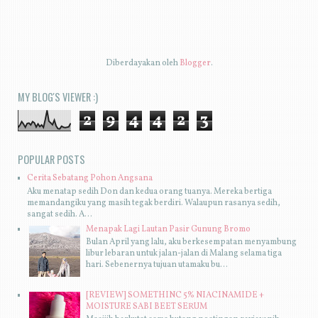
Diberdayakan oleh
Blogger
.
MY BLOG'S VIEWER :)
2
9
4
4
2
3
POPULAR POSTS
Cerita Sebatang Pohon Angsana
Aku menatap sedih Don dan kedua orang tuanya. Mereka bertiga
memandangiku yang masih tegak berdiri. Walaupun rasanya sedih,
sangat sedih. A...
Menapak Lagi Lautan Pasir Gunung Bromo
Bulan April yang lalu, aku berkesempatan menyambung
libur lebaran untuk jalan-jalan di Malang selama tiga
hari. Sebenernya tujuan utamaku bu...
[REVIEW] SOMETHINC 5% NIACINAMIDE +
MOISTURE SABI BEET SERUM