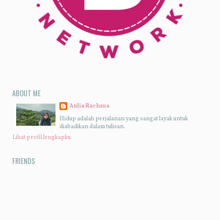
ABOUT ME
Aulia Rachma
Hidup adalah perjalanan yang sangat layak untuk
diabadikan dalam tulisan.
Lihat profil lengkapku
FRIENDS