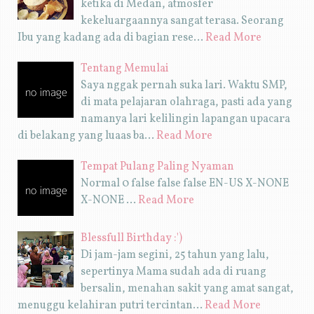
ketika di Medan, atmosfer
kekeluargaannya sangat terasa. Seorang
Ibu yang kadang ada di bagian rese…
Read More
Tentang Memulai
Saya nggak pernah suka lari. Waktu SMP,
di mata pelajaran olahraga, pasti ada yang
namanya lari kelilingin lapangan upacara
di belakang yang luaas ba…
Read More
Tempat Pulang Paling Nyaman
Normal 0 false false false EN-US X-NONE
X-NONE …
Read More
Blessfull Birthday :')
Di jam-jam segini, 25 tahun yang lalu,
sepertinya Mama sudah ada di ruang
bersalin, menahan sakit yang amat sangat,
menuggu kelahiran putri tercintan…
Read More