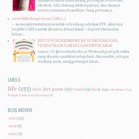
Masiiih berkutat sama hutang postingan review nih,
wkwkwk. Ada 2 hutang lebih tepatnya, dua-duanya
review serumnya Somethinc. Yang pertama a...
sweet little things from CARS 2 :)
-- memenuhi tuntutan jiwa untuk refreshing sebelum UTS, akhirnya
terpilih CARS 2 untuk ditonton di hari Jumat-- Seperti film kartun
keban...
[REVIEW] BERKUNJUNG KE WONDERBOOKS,
TEMPAT MAIN DAN BELAJAR UNTUK ANAK
source: IG @wonderbooks.co Weekend pasti jadi waktu
yang dinanti-nantikan setiap hari. Aku sendiri, sebagai
working mom, nunggu banget datan...
LABELS
life
(233)
love
(67)
poem
(50)
travel
(29)
book
(24)
adventure
(14)
Belajar Islam
(12)
kaleidoskop
(8)
BLOG ARCHIVE
►
2023
(25)
►
2022
(8)
►
2020
(5)