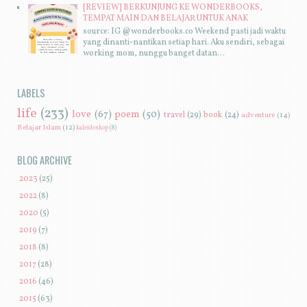
[REVIEW] BERKUNJUNG KE WONDERBOOKS,
TEMPAT MAIN DAN BELAJAR UNTUK ANAK
source: IG @wonderbooks.co Weekend pasti jadi waktu
yang dinanti-nantikan setiap hari. Aku sendiri, sebagai
working mom, nunggu banget datan...
LABELS
life
(233)
love
(67)
poem
(50)
travel
(29)
book
(24)
adventure
(14)
Belajar Islam
(12)
kaleidoskop
(8)
BLOG ARCHIVE
►
2023
(25)
►
2022
(8)
►
2020
(5)
►
2019
(7)
►
2018
(8)
►
2017
(28)
►
2016
(46)
▼
2015
(63)