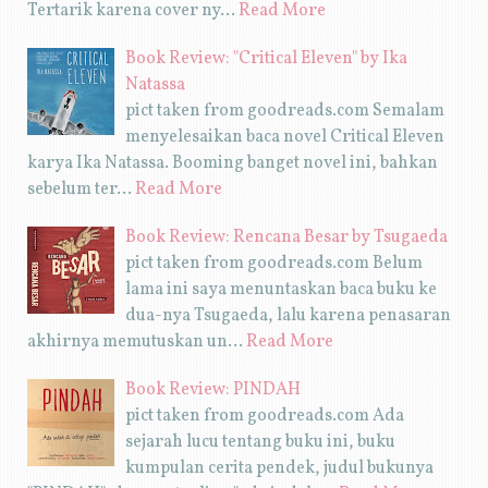
Tertarik karena cover ny…
Read More
Book Review: "Critical Eleven" by Ika
Natassa
pict taken from goodreads.com Semalam
menyelesaikan baca novel Critical Eleven
karya Ika Natassa. Booming banget novel ini, bahkan
sebelum ter…
Read More
Book Review: Rencana Besar by Tsugaeda
pict taken from goodreads.com Belum
lama ini saya menuntaskan baca buku ke
dua-nya Tsugaeda, lalu karena penasaran
akhirnya memutuskan un…
Read More
Book Review: PINDAH
pict taken from goodreads.com Ada
sejarah lucu tentang buku ini, buku
kumpulan cerita pendek, judul bukunya