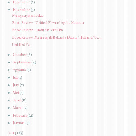
►
Desember
(5)
▼
November
(5)
Menyanyikan Luka
Book Review: "Critical Eleven" by Ika Natassa
Book Review: Rindu by Tere Liye
Book Review: Menjelajah Belanda Dalam "Holland" by...
Untitled #4
►
Oktober
(6)
►
September
(4)
►
Agustus
(3)
►
Juli
(1)
►
Juni
(7)
►
Mei
(5)
►
April
(8)
►
Maret
(2)
►
Februari
(14)
►
Januari
(3)
►
2014
(85)