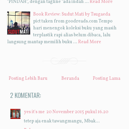
"PINDAH", dengan tagline "ada indah …
Read More
Book Review: Sudut Mati by Tsugaeda
pict taken from goodreads.com Tempo
hari menengok koleksi buku yang masih
terplastik rapi alias belum dibaca, lalu
langsung mantap memilih buku …
Read More
Posting Lebih Baru
Beranda
Posting Lama
2 KOMENTAR:
yes it's me
20 November 2015 pukul 16.20
tetep aja enak tawangmangu, Mbak...