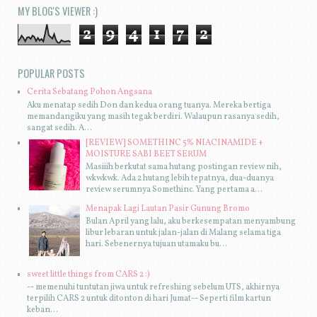
MY BLOG'S VIEWER :)
2
9
4
1
7
2
POPULAR POSTS
Cerita Sebatang Pohon Angsana
Aku menatap sedih Don dan kedua orang tuanya. Mereka bertiga
memandangiku yang masih tegak berdiri. Walaupun rasanya sedih,
sangat sedih. A...
[REVIEW] SOMETHINC 5% NIACINAMIDE +
MOISTURE SABI BEET SERUM
Masiiih berkutat sama hutang postingan review nih,
wkwkwk. Ada 2 hutang lebih tepatnya, dua-duanya
review serumnya Somethinc. Yang pertama a...
Menapak Lagi Lautan Pasir Gunung Bromo
Bulan April yang lalu, aku berkesempatan menyambung
libur lebaran untuk jalan-jalan di Malang selama tiga
hari. Sebenernya tujuan utamaku bu...
sweet little things from CARS 2 :)
-- memenuhi tuntutan jiwa untuk refreshing sebelum UTS, akhirnya
terpilih CARS 2 untuk ditonton di hari Jumat-- Seperti film kartun
keban...