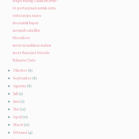
Siapa Bilang Galau itu Jelek?
10 pertanyaan untuk cinta
cinta tanpa suara
doa untuk hujan
menjadi satu lilin
Moonbow
menerjemahkan malam
more than just friends
Rahasia Cinta
►
Oktober
(8)
►
September
(8)
►
Agustus
(8)
►
Juli
(2)
►
Juni
(2)
►
Mei
(12)
►
April
(11)
►
Maret
(11)
►
Februari
(4)