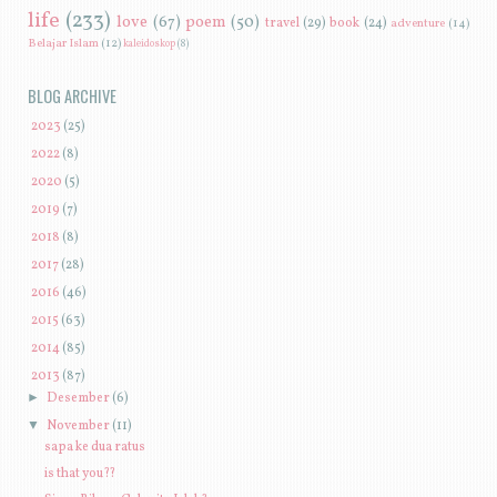
life
(233)
love
(67)
poem
(50)
travel
(29)
book
(24)
adventure
(14)
Belajar Islam
(12)
kaleidoskop
(8)
BLOG ARCHIVE
►
2023
(25)
►
2022
(8)
►
2020
(5)
►
2019
(7)
►
2018
(8)
►
2017
(28)
►
2016
(46)
►
2015
(63)
►
2014
(85)
▼
2013
(87)
►
Desember
(6)
▼
November
(11)
sapa ke dua ratus
is that you??