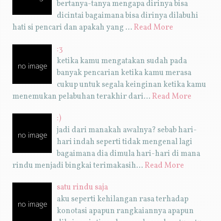
bertanya-tanya mengapa dirinya bisa
dicintai bagaimana bisa dirinya dilabuhi
hati si pencari dan apakah yang …
Read More
:3
ketika kamu mengatakan sudah pada
banyak pencarian ketika kamu merasa
cukup untuk segala keinginan ketika kamu
menemukan pelabuhan terakhir dari…
Read More
:)
jadi dari manakah awalnya? sebab hari-
hari indah seperti tidak mengenal lagi
bagaimana dia dimula hari-hari di mana
rindu menjadi bingkai terimakasih…
Read More
satu rindu saja
aku seperti kehilangan rasa terhadap
konotasi apapun rangkaiannya apapun