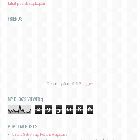
Lihat profil lengkapku
FRIENDS
Diberdayakan oleh
Blogger
.
MY BLOG'S VIEWER :)
2
9
5
0
8
6
POPULAR POSTS
Cerita Sebatang Pohon Angsana