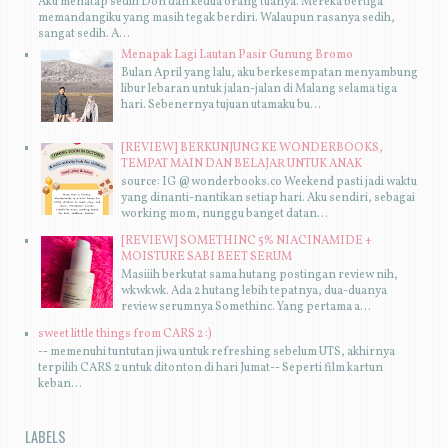
Aku menatap sedih Don dan kedua orang tuanya. Mereka bertiga
memandangiku yang masih tegak berdiri. Walaupun rasanya sedih,
sangat sedih. A...
Menapak Lagi Lautan Pasir Gunung Bromo
Bulan April yang lalu, aku berkesempatan menyambung
libur lebaran untuk jalan-jalan di Malang selama tiga
hari. Sebenernya tujuan utamaku bu...
[REVIEW] BERKUNJUNG KE WONDERBOOKS,
TEMPAT MAIN DAN BELAJAR UNTUK ANAK
source: IG @wonderbooks.co Weekend pasti jadi waktu
yang dinanti-nantikan setiap hari. Aku sendiri, sebagai
working mom, nunggu banget datan...
[REVIEW] SOMETHINC 5% NIACINAMIDE +
MOISTURE SABI BEET SERUM
Masiiih berkutat sama hutang postingan review nih,
wkwkwk. Ada 2 hutang lebih tepatnya, dua-duanya
review serumnya Somethinc. Yang pertama a...
sweet little things from CARS 2 :)
-- memenuhi tuntutan jiwa untuk refreshing sebelum UTS, akhirnya
terpilih CARS 2 untuk ditonton di hari Jumat-- Seperti film kartun
keban...
LABELS