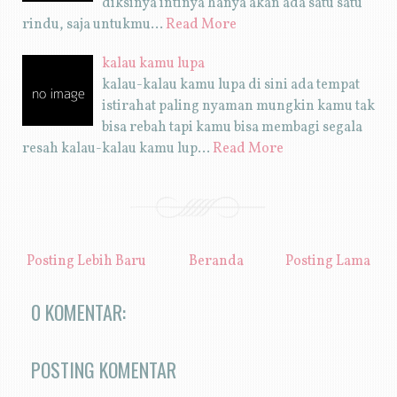
diksinya intinya hanya akan ada satu satu
rindu, saja untukmu…
Read More
kalau kamu lupa
kalau-kalau kamu lupa di sini ada tempat
istirahat paling nyaman mungkin kamu tak
bisa rebah tapi kamu bisa membagi segala
resah kalau-kalau kamu lup…
Read More
Posting Lebih Baru
Beranda
Posting Lama
0 KOMENTAR:
POSTING KOMENTAR