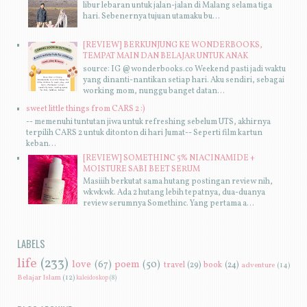
libur lebaran untuk jalan-jalan di Malang selama tiga
hari. Sebenernya tujuan utamaku bu...
[REVIEW] BERKUNJUNG KE WONDERBOOKS,
TEMPAT MAIN DAN BELAJAR UNTUK ANAK
source: IG @wonderbooks.co Weekend pasti jadi waktu
yang dinanti-nantikan setiap hari. Aku sendiri, sebagai
working mom, nunggu banget datan...
sweet little things from CARS 2 :)
-- memenuhi tuntutan jiwa untuk refreshing sebelum UTS, akhirnya
terpilih CARS 2 untuk ditonton di hari Jumat-- Seperti film kartun
keban...
[REVIEW] SOMETHINC 5% NIACINAMIDE +
MOISTURE SABI BEET SERUM
Masiiih berkutat sama hutang postingan review nih,
wkwkwk. Ada 2 hutang lebih tepatnya, dua-duanya
review serumnya Somethinc. Yang pertama a...
LABELS
life
(233)
love
(67)
poem
(50)
travel
(29)
book
(24)
adventure
(14)
Belajar Islam
(12)
kaleidoskop
(8)