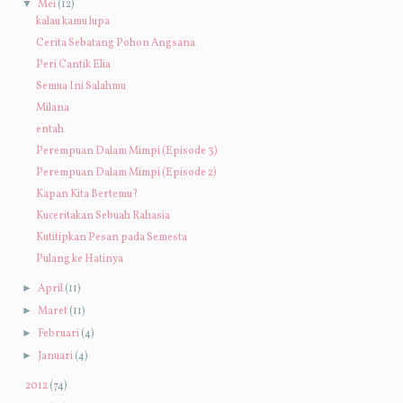
▼
Mei
(12)
kalau kamu lupa
Cerita Sebatang Pohon Angsana
Peri Cantik Elia
Semua Ini Salahmu
Milana
entah
Perempuan Dalam Mimpi (Episode 3)
Perempuan Dalam Mimpi (Episode 2)
Kapan Kita Bertemu?
Kuceritakan Sebuah Rahasia
Kutitipkan Pesan pada Semesta
Pulang ke Hatinya
►
April
(11)
►
Maret
(11)
►
Februari
(4)
►
Januari
(4)
►
2012
(74)