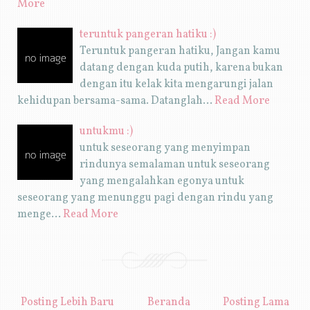
More
teruntuk pangeran hatiku :)
Teruntuk pangeran hatiku, Jangan kamu
datang dengan kuda putih, karena bukan
dengan itu kelak kita mengarungi jalan
kehidupan bersama-sama. Datanglah…
Read More
untukmu :)
untuk seseorang yang menyimpan
rindunya semalaman untuk seseorang
yang mengalahkan egonya untuk
seseorang yang menunggu pagi dengan rindu yang
menge…
Read More
Posting Lebih Baru
Beranda
Posting Lama