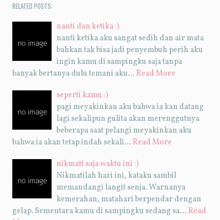
RELATED POSTS:
nanti dan ketika :)
nanti ketika aku sangat sedih dan air mata
bahkan tak bisa jadi penyembuh perih aku
ingin kamu di sampingku saja tanpa
banyak bertanya dulu temani aku…
Read More
seperti kamu :)
pagi meyakinkan aku bahwa ia kan datang
lagi sekalipun gulita akan merenggutnya
beberapa saat pelangi meyakinkan aku
bahwa ia akan tetap indah sekali…
Read More
nikmati saja waktu ini :)
Nikmatilah hari ini, kataku sambil
memandangi langit senja. Warnanya
kemerahan, matahari berpendar dengan
gelap. Sementara kamu di sampingku sedang sa…
Read