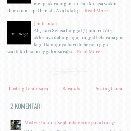
menjejak ruangan ini Dan kurasa waktu
demikian cepat berlalu Aku tidak p…
Read More
(me)rantau
Ah, hari Selasa tanggal 7 Januari 2014
akhirnya datang juga, tinggal beberapa jam
lagi. Datengnya hari itu berarti juga
waktuku buat ninggalin Suraba…
Read More
Posting Lebih Baru
Beranda
Posting Lama
2 KOMENTAR:
Mister Gandi
3 September 2012 pukul 00.37