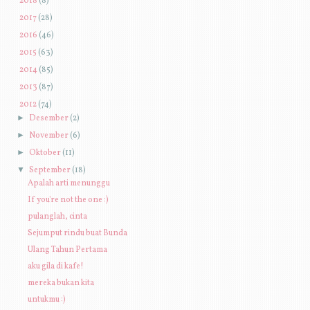
2018
(8)
►
2017
(28)
►
2016
(46)
►
2015
(63)
►
2014
(85)
►
2013
(87)
▼
2012
(74)
►
Desember
(2)
►
November
(6)
►
Oktober
(11)
▼
September
(18)
Apalah arti menunggu
If you're not the one :)
pulanglah, cinta
Sejumput rindu buat Bunda
Ulang Tahun Pertama
aku gila di kafe!
mereka bukan kita
untukmu :)