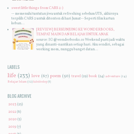
sweet little things from CARS 2 :)
-- memenuhi tuntutan jiwa untuk refreshing sebelum UTS, akhirnya
terpilih CARS 2 untuk ditonton di hari Jumat-- Seperti film kartun
keban...
[REVIEW] BERKUNJUNG KE WONDERBOOKS,
TEMPAT MAIN DAN BELAJAR UNTUK ANAK
source: IG @wonderbooks.co Weekend pasti jadi waktu
yang dinanti-nantikan setiap hari. Aku sendiri, sebagai
working mom, nunggu banget datan...
LABELS
life
(233)
love
(67)
poem
(50)
travel
(29)
book
(24)
adventure
(14)
Belajar Islam
(12)
kaleidoskop
(8)
BLOG ARCHIVE
►
2023
(25)
►
2022
(8)
►
2020
(5)
►
2019
(7)
►