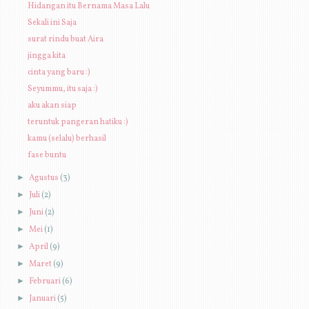
Hidangan itu Bernama Masa Lalu
Sekali ini Saja
surat rindu buat Aira
jingga kita
cinta yang baru :)
Seyummu, itu saja :)
aku akan siap
teruntuk pangeran hatiku :)
kamu (selalu) berhasil
fase buntu
►
Agustus
(3)
►
Juli
(2)
►
Juni
(2)
►
Mei
(1)
►
April
(9)
►
Maret
(9)
►
Februari
(6)
►
Januari
(5)