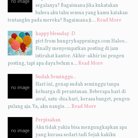
segalanya? Bagaimana jika kukatakan
bahwa aku tahu semua yang kamu katakan
tentangku pada mereka? Bagaimana ji…
Read More
happy blessday :D
pict from hungryhappenings.com Haloo..
Finally menyempatkan posting di jam
istirahat kantor. Akhir-akhir ini pengen
posting, tapi apa daya belum s…
Read More
Sudah Seminggu..
Hari ini, genap sudah seminggu tanpa
keluarga di perantauan. Beberapa hari di
awal, satu-dua hari, kerasa banget, pengen
pulang aja. Ya, aku nangis. …
Read More
Perpisahan
Aku tidak yakin bisa mengungkapkan apa
yang kurasa sedari tadi Sejak kakiku