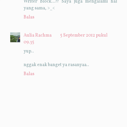
Writer Block...?? Saya juga mengalami hal
yang sama, >_<
Balas
Aulia Rachma
5 September 2012 pukul
09.35
yup..
nggak enak banget ya rasanyaa..
Balas