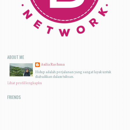
ABOUT ME
Aulia Rachma
Hidup adalah perjalanan yang sangat layak untuk
diabadikan dalam tulisan.
Lihat profil lengkapku
FRIENDS