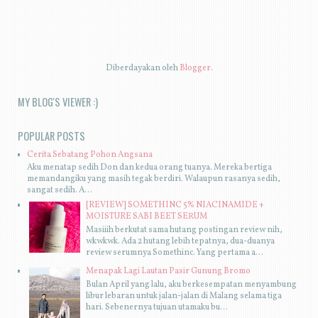
Diberdayakan oleh
Blogger
.
MY BLOG'S VIEWER :)
POPULAR POSTS
Cerita Sebatang Pohon Angsana
Aku menatap sedih Don dan kedua orang tuanya. Mereka bertiga
memandangiku yang masih tegak berdiri. Walaupun rasanya sedih,
sangat sedih. A...
[REVIEW] SOMETHINC 5% NIACINAMIDE +
MOISTURE SABI BEET SERUM
Masiiih berkutat sama hutang postingan review nih,
wkwkwk. Ada 2 hutang lebih tepatnya, dua-duanya
review serumnya Somethinc. Yang pertama a...
Menapak Lagi Lautan Pasir Gunung Bromo
Bulan April yang lalu, aku berkesempatan menyambung
libur lebaran untuk jalan-jalan di Malang selama tiga
hari. Sebenernya tujuan utamaku bu...