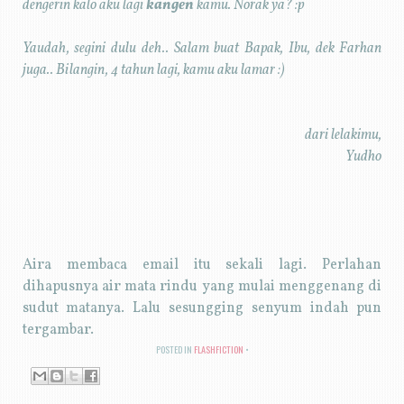
dengerin kalo aku lagi
kangen
kamu. Norak ya? :p
Yaudah, segini dulu deh.. Salam buat Bapak, Ibu, dek Farhan
juga.. Bilangin, 4 tahun lagi, kamu aku lamar :)
dari lelakimu,
Yudho
Aira membaca email itu sekali lagi. Perlahan
dihapusnya air mata rindu yang mulai menggenang di
sudut matanya. Lalu sesungging senyum indah pun
tergambar.
POSTED IN
FLASHFICTION