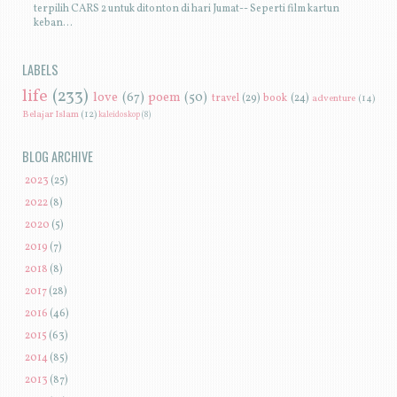
terpilih CARS 2 untuk ditonton di hari Jumat-- Seperti film kartun
keban...
LABELS
life
(233)
love
(67)
poem
(50)
travel
(29)
book
(24)
adventure
(14)
Belajar Islam
(12)
kaleidoskop
(8)
BLOG ARCHIVE
►
2023
(25)
►
2022
(8)
►
2020
(5)
►
2019
(7)
►
2018
(8)
►
2017
(28)
►
2016
(46)
►
2015
(63)
►
2014
(85)
►
2013
(87)