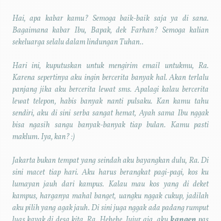
Hai, apa kabar kamu? Semoga baik-baik saja ya di sana.
Bagaimana kabar Ibu, Bapak, dek Farhan? Semoga kalian
sekeluarga selalu dalam lindungan Tuhan..
Hari ini, kuputuskan untuk mengirim email untukmu, Ra.
Karena sepertinya aku ingin bercerita banyak hal. Akan terlalu
panjang jika aku bercerita lewat sms. Apalagi kalau bercerita
lewat telepon, habis banyak nanti pulsaku. Kan kamu tahu
sendiri, aku di sini serba sangat hemat, Ayah sama Ibu nggak
bisa ngasih sangu banyak-banyak tiap bulan. Kamu pasti
maklum. Iya, kan? :)
Jakarta bukan tempat yang seindah aku bayangkan dulu, Ra. Di
sini macet tiap hari. Aku harus berangkat pagi-pagi, kos ku
lumayan jauh dari kampus. Kalau mau kos yang di deket
kampus, harganya mahal banget, uangku nggak cukup, jadilah
aku pilih yang agak jauh. Di sini juga nggak ada padang rumput
luas kayak di desa kita, Ra. Hehehe. Jujur aja, aku
kangen
pas