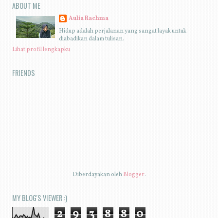
ABOUT ME
Aulia Rachma
Hidup adalah perjalanan yang sangat layak untuk
diabadikan dalam tulisan.
Lihat profil lengkapku
FRIENDS
Diberdayakan oleh
Blogger
.
MY BLOG'S VIEWER :)
2
9
3
8
8
0