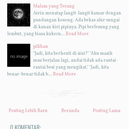
Malam yang Terang
Airin menatap langit-langit kamar dengan
pandangan kosong. Ada bekas alur sungai
di kanan kiri pipinya. Pipi berlesung yang
lembut, yang biasa kukecu…
Read More
pilihan
"Jadi, kita berhenti di sini?" "Aku masih
mau berjalan lagi, andai tidak ada rantai-
rantai besi yang mengikat." "Jadi, kita
benar-benar tidak b…
Read More
Posting Lebih Baru
Beranda
Posting Lama
0 KOMENTAR: