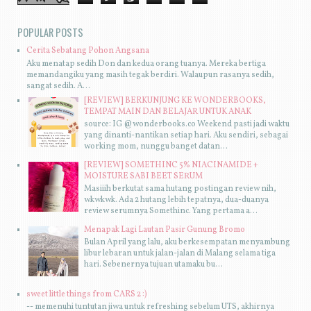
POPULAR POSTS
Cerita Sebatang Pohon Angsana
Aku menatap sedih Don dan kedua orang tuanya. Mereka bertiga
memandangiku yang masih tegak berdiri. Walaupun rasanya sedih,
sangat sedih. A...
[REVIEW] BERKUNJUNG KE WONDERBOOKS,
TEMPAT MAIN DAN BELAJAR UNTUK ANAK
source: IG @wonderbooks.co Weekend pasti jadi waktu
yang dinanti-nantikan setiap hari. Aku sendiri, sebagai
working mom, nunggu banget datan...
[REVIEW] SOMETHINC 5% NIACINAMIDE +
MOISTURE SABI BEET SERUM
Masiiih berkutat sama hutang postingan review nih,
wkwkwk. Ada 2 hutang lebih tepatnya, dua-duanya
review serumnya Somethinc. Yang pertama a...
Menapak Lagi Lautan Pasir Gunung Bromo
Bulan April yang lalu, aku berkesempatan menyambung
libur lebaran untuk jalan-jalan di Malang selama tiga
hari. Sebenernya tujuan utamaku bu...
sweet little things from CARS 2 :)
-- memenuhi tuntutan jiwa untuk refreshing sebelum UTS, akhirnya