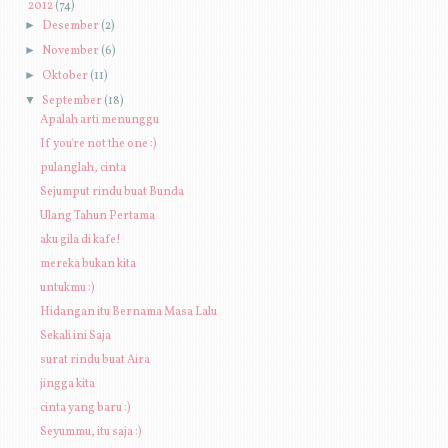
▼
2012
(74)
►
Desember
(2)
►
November
(6)
►
Oktober
(11)
▼
September
(18)
Apalah arti menunggu
If you're not the one :)
pulanglah, cinta
Sejumput rindu buat Bunda
Ulang Tahun Pertama
aku gila di kafe!
mereka bukan kita
untukmu :)
Hidangan itu Bernama Masa Lalu
Sekali ini Saja
surat rindu buat Aira
jingga kita
cinta yang baru :)
Seyummu, itu saja :)