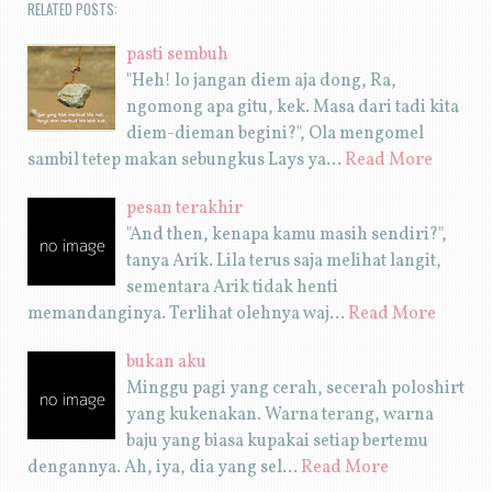
RELATED POSTS:
pasti sembuh
"Heh! lo jangan diem aja dong, Ra,
ngomong apa gitu, kek. Masa dari tadi kita
diem-dieman begini?", Ola mengomel
sambil tetep makan sebungkus Lays ya…
Read More
pesan terakhir
"And then, kenapa kamu masih sendiri?",
tanya Arik. Lila terus saja melihat langit,
sementara Arik tidak henti
memandanginya. Terlihat olehnya waj…
Read More
bukan aku
Minggu pagi yang cerah, secerah poloshirt
yang kukenakan. Warna terang, warna
baju yang biasa kupakai setiap bertemu
dengannya. Ah, iya, dia yang sel…
Read More