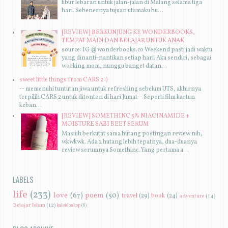
libur lebaran untuk jalan-jalan di Malang selama tiga
hari. Sebenernya tujuan utamaku bu...
[REVIEW] BERKUNJUNG KE WONDERBOOKS,
TEMPAT MAIN DAN BELAJAR UNTUK ANAK
source: IG @wonderbooks.co Weekend pasti jadi waktu
yang dinanti-nantikan setiap hari. Aku sendiri, sebagai
working mom, nunggu banget datan...
sweet little things from CARS 2 :)
-- memenuhi tuntutan jiwa untuk refreshing sebelum UTS, akhirnya
terpilih CARS 2 untuk ditonton di hari Jumat-- Seperti film kartun
keban...
[REVIEW] SOMETHINC 5% NIACINAMIDE +
MOISTURE SABI BEET SERUM
Masiiih berkutat sama hutang postingan review nih,
wkwkwk. Ada 2 hutang lebih tepatnya, dua-duanya
review serumnya Somethinc. Yang pertama a...
LABELS
life
(233)
love
(67)
poem
(50)
travel
(29)
book
(24)
adventure
(14)
Belajar Islam
(12)
kaleidoskop
(8)