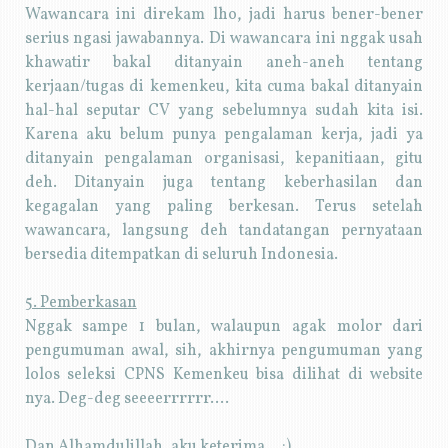
Wawancara ini direkam lho, jadi harus bener-bener
serius ngasi jawabannya. Di wawancara ini nggak usah
khawatir bakal ditanyain aneh-aneh tentang
kerjaan/tugas di kemenkeu, kita cuma bakal ditanyain
hal-hal seputar CV yang sebelumnya sudah kita isi.
Karena aku belum punya pengalaman kerja, jadi ya
ditanyain pengalaman organisasi, kepanitiaan, gitu
deh. Ditanyain juga tentang keberhasilan dan
kegagalan yang paling berkesan. Terus setelah
wawancara, langsung deh tandatangan pernyataan
bersedia ditempatkan di seluruh Indonesia.
5. Pemberkasan
Nggak sampe 1 bulan, walaupun agak molor dari
pengumuman awal, sih, akhirnya pengumuman yang
lolos seleksi CPNS Kemenkeu bisa dilihat di website
nya. Deg-deg seeeerrrrrr....
Dan Alhamdulillah, aku keterima... :)