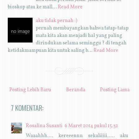
bioskop atau ke mall…
Read More
aku tidak pernah :)
pernah membayangkan bahwa tatap-tatap
mata kita akan menjadi hal yang paling
dirindukan selama seminggu ? di tengah
ketidakmampuan kita untuk saling b…
Read More
Posting Lebih Baru
Beranda
Posting Lama
7 KOMENTAR:
Rosalina Susanti
6 Maret 2014 pukul 15.32
Waaahhh.... kereeennn sekaliiiii..... aku