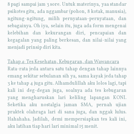
8 pagi sampai jam 3 sore. Untuk materinya, yaa standar
psikotes gitu, ada nggambar (pohon, 8 kotak, manusia),
ngitung-ngitung, milih pernyataan-pernyataan, dan
sebagainya. Oh iya, selain itu, juga ada form mengenai
kelebihan dan kekurangan diri, pencapaian dan
kegagalan yang paling berkesan, dan nilai-nilai yang
menjadi prinsip diri kita.
Tahap 4: Tes Kesehatan, Kebugaran, dan Wawancara
Rata-rata jeda antara satu tahap dengan tahap lainnya
emang sekitar sebulanan sih ya, sama kayak jeda tahap
3 ke tahap 4 juga gitu. Alhamdulillah aku lolos lagi, tapi
kali ini deg-degan juga, soalnya ada tes kebugaran
yang mengharuskan lari keliling lapangan KONI.
Seketika aku nostalgia jaman SMA, pernah ujian
praktek olahraga lari di sana juga, dan nggak lulus.
Hahahaha. Jadilah, demi mempersiapkan tes kali ini,
aku latihan tiap hari lari minimal 15 menit.