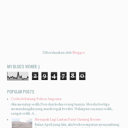
Diberdayakan oleh
Blogger
.
MY BLOG'S VIEWER :)
2
9
4
7
8
0
POPULAR POSTS
Cerita Sebatang Pohon Angsana
Aku menatap sedih Don dan kedua orang tuanya. Mereka bertiga
memandangiku yang masih tegak berdiri. Walaupun rasanya sedih,
sangat sedih. A...
Menapak Lagi Lautan Pasir Gunung Bromo
Bulan April yang lalu, aku berkesempatan menyambung