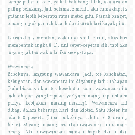
sampe putaran ke 2, ya ketebak banget lah, aku urutan
paling belakang. Jadi selama 12 menit, aku cuma dapet 2
putaran lebih beberapa ratus meter gitu. Pasrah banget,
emang nggak pernah kuat kalo disuruh lari kayak gitu.
Istirahat 3-5 menitan, waktunya shuttle run, alias lari
membentuk angka 8. Di sini cepet-cepetan sih, tapi aku
juga nggak tau waktu lariku secepet apa.
Wawancara
Besoknya, langsung wawancara. Jadi, tes kesehatan,
kebugaran, dan wawancara ini digabung jadi 1 tahapan
(kalo biasanya kan tes kesehatan sama wawancara itu
jadi tahapan yang terpisah ya? ya memang tiap instansi
punya kebijakan masing-masing). Wawancara ini
dibagi dalam beberapa hari dan kloter. Satu kloter itu
ada 6-8 peserta (lupa, pokoknya sekitar 6-8 orang,
hehe). Masing-masing peserta diwawancarain sama 2
orang. Aku diwawancara sama 1 bapak dan 1 ibu.