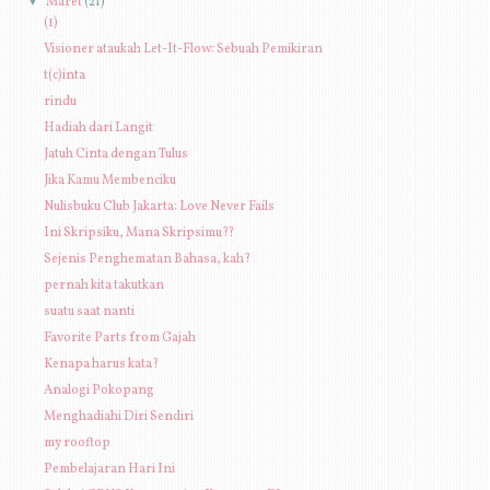
▼
Maret
(21)
(1)
Visioner ataukah Let-It-Flow: Sebuah Pemikiran
t(c)inta
rindu
Hadiah dari Langit
Jatuh Cinta dengan Tulus
Jika Kamu Membenciku
Nulisbuku Club Jakarta: Love Never Fails
Ini Skripsiku, Mana Skripsimu??
Sejenis Penghematan Bahasa, kah?
pernah kita takutkan
suatu saat nanti
Favorite Parts from Gajah
Kenapa harus kata?
Analogi Pokopang
Menghadiahi Diri Sendiri
my rooftop
Pembelajaran Hari Ini